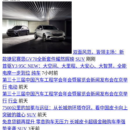
双面风范，皆领主场：新
款捷尼赛思GV70全新套件耀然辉映
SUV
刚刚
首驱Y3 95C NEW：大空间、大里程、大安心、大智慧，全能
电摩一步到位
纯车
7小时前
第三十三届中国汽车工程学会年会暨展览会新闻发布会在京举
行
电动
前天
第三十三届中国汽车工程学会年会暨展览会新闻发布会在京举
行
行业
前天
7500公里的加冕与远征：从长城炮环塔夺冠，看中国皮卡向上
突破的雄心
SUV
前天
免息贷额再提升 零息购车无压力 长城皮卡超级金融购车季强
势来袭
SUV
3天前