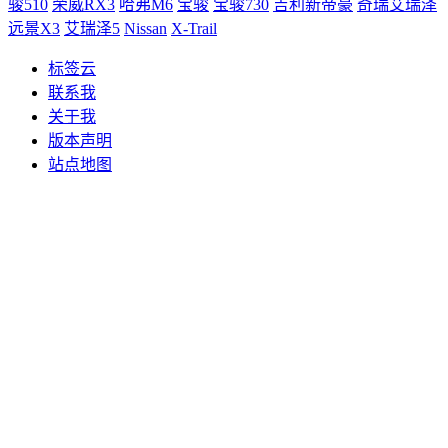
骏510
荣威RX3
哈弗M6
宝骏
宝骏730
吉利新帝豪
奇瑞艾瑞泽
远景X3
艾瑞泽5
Nissan
X-Trail
标签云
联系我
关于我
版本声明
站点地图