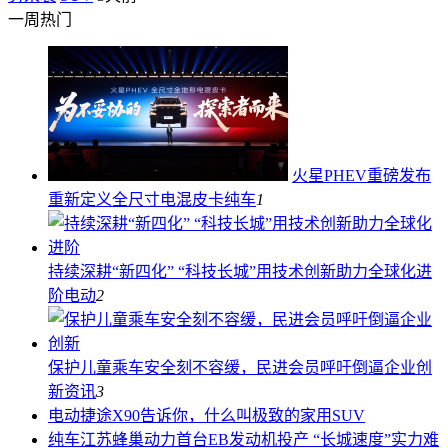
一周热门
火星PHEV重磅发布
重新定义全尺寸电混皮卡
纯车
1
持续深耕“新四化” “科技长城”用技术创新助力全球化进
阶
电动
2
保护儿童乘车安全刻不容缓，民进会员呼吁倒逼企业创
新
资讯
3
电动
捷途X90告诉你，什么叫极致的家用SUV
纯车
江苏蜂巢动力首台EB发动机投产 “长城速度”实力难