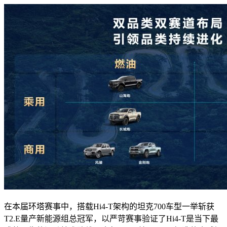
在本届环塔赛事中，搭载Hi4-T架构的坦克700车型一举斩获
T2.E量产新能源组总冠军，以严苛赛事验证了Hi4-T是当下最