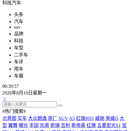
科技汽车
头条
汽车
suv
品牌
科技
车型
二手车
车评
用车
车展
06:30:59
2026年8月10日星期一
×
#热门搜索#
示意图
实车
大众朗逸
原厂
SUV
A5
红旗HS5
威驰
荣威i5
大
型
翼舞
曝光
丰田
东南
奇瑞
吉利
新帝豪
红旗
五菱宏光S1
宝