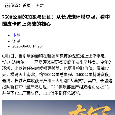
当前位置：
首页
―
正文
7500公里的加冕与远征：从长城炮环塔夺冠，看中
国皮卡向上突破的雄心
本网
浏览
2026-06-06 14:26
6月1日，当引擎的轰鸣在新疆阿克苏的戈壁滩上逐渐平息，
“东方达喀尔”——环塔硬派越野盛宴终于决出了胜负。今年的
环塔，比以往任何时候都更残酷，也更具检验价值。鏖战17
天，横跨天山南北，约7500公里总里程、3400公里特殊赛段。
最终，长城汽车收获量产组三大组别“大满贯”。其中，长城炮
战队斩获T2.1量产燃油组、T2.3俱乐部量产组双组别总冠军，
并拿下T2.1厂商队杯、T2.3俱乐部杯总冠军。