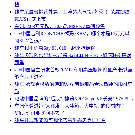
挡
纯车
荣威极挑番外篇，上演超人气“综艺秀”！荣威RX5
PLUS正式上市！
车讯
22.98万元起，2026款M8HEV重磅预售
suv中国
吉利ICON/CHR/探歌/XRV，哪个才是15万元以
内SUV首选？
纯车
和小优惠Say 88, 618一起来抢捷途
纯车
多项防水黑科技加持 看BEIJING-EU7如何轻松应对
雨季
suv中国
自主研发首款70MPa车用高压瓶阀将量产 长城氢
能产业再进阶
纯车
承载更极致的诗和远方 带你细品合法改装的雨林穿
越
电动
中国品牌的“后浪”, 捷途X70Coupe VS长安CS75 Plus
车讯
体验过带“大沙发、大冰箱、大电视”的传祺向往
M8，你可能就回不去了
纯车
开瑞新能源可视化智慧生态店登陆广东