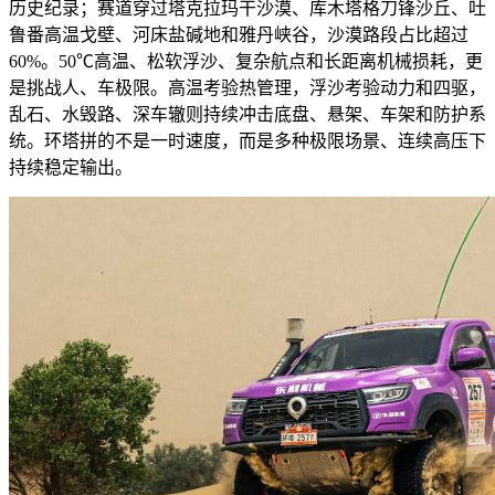
历史纪录；赛道穿过塔克拉玛干沙漠、库木塔格刀锋沙丘、吐
鲁番高温戈壁、河床盐碱地和雅丹峡谷，沙漠路段占比超过
60%。50℃高温、松软浮沙、复杂航点和长距离机械损耗，更
是挑战人、车极限。高温考验热管理，浮沙考验动力和四驱，
乱石、水毁路、深车辙则持续冲击底盘、悬架、车架和防护系
统。环塔拼的不是一时速度，而是多种极限场景、连续高压下
持续稳定输出。