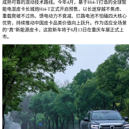
成熟可靠的混动技术路线。今年4月，基于Hi4-T打造的全球智
能电混皮卡长城炮Hi4-T正式开启预售，以长途穿越不焦虑、
重载爬坡不过热、馈电动力不衰减、烂路电池不怕磕四大核心
优势，持续推动中国皮卡品类价值向上跃升。作为适应全场景
的“真”新能源皮卡，这款新车将于6月13日在重庆车展正式上
市。