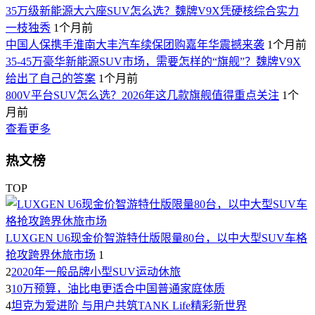
35万级新能源大六座SUV怎么选？魏牌V9X凭硬核综合实力
一枝独秀
1个月前
中国人保携手淮南大丰汽车续保团购嘉年华震撼来袭
1个月前
35-45万豪华新能源SUV市场，需要怎样的“旗舰”？魏牌V9X
给出了自己的答案
1个月前
800V平台SUV怎么选？2026年这几款旗舰值得重点关注
1个
月前
查看更多
热文榜
TOP
LUXGEN U6现金价智游特仕版限量80台，以中大型SUV车格
抢攻跨界休旅市场
1
2
2020年一般品牌小型SUV运动休旅
3
10万预算，油比电更适合中国普通家庭体质
4
坦克为爱进阶 与用户共筑TANK Life精彩新世界