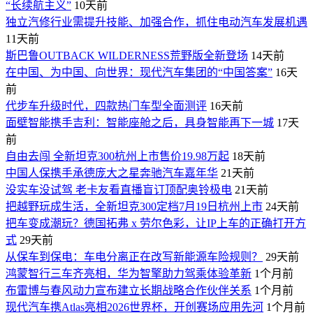
“长续航主义”
10天前
独立汽修行业需提升技能、加强合作，抓住电动汽车发展机遇
11天前
斯巴鲁OUTBACK WILDERNESS荒野版全新登场
14天前
在中国、为中国、向世界：现代汽车集团的“中国答案”
16天
前
代步车升级时代，四款热门车型全面测评
16天前
面壁智能携手吉利：智能座舱之后，具身智能再下一城
17天
前
自由去闯 全新坦克300杭州上市售价19.98万起
18天前
中国人保携手承德庞大之星奔驰汽车嘉年华
21天前
没实车没试驾 老卡友看直播盲订顶配奥铃极电
21天前
把越野玩成生活，全新坦克300定档7月19日杭州上市
24天前
​把车变成潮玩？德国拓弗 x 劳尔色彩，让IP上车的正确打开方
式
29天前
从保车到保电：车电分离正在改写新能源车险规则？
29天前
鸿蒙智行三车齐亮相，华为智擎助力驾乘体验革新
1个月前
布雷博与春风动力宣布建立长期战略合作伙伴关系
1个月前
现代汽车携Atlas亮相2026世界杯，开创赛场应用先河
1个月前