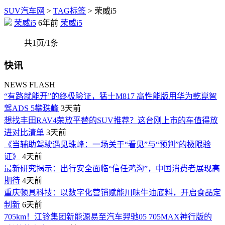
SUV汽车网
>
TAG标签
> 荣威i5
荣威i5
6年前
荣威i5
共1页/1条
快讯
NEWS FLASH
“有路就能开”的终极验证，猛士M817 高性能版用华为乾崑智
驾ADS 5攀珠峰
3天前
想找丰田RAV4荣放平替的SUV推荐？这台刚上市的车值得放
进对比清单
3天前
《当辅助驾驶遇见珠峰：一场关于“看见”与“预判”的极限验
证》
4天前
最新研究揭示：出行安全面临“信任鸿沟”，中国消费者展现高
期待
4天前
重庆顿具科技：以数字化营销赋能川味牛油底料，开启食品定
制新
6天前
705km！江铃集团新能源易至汽车羿驰05 705MAX神行版的