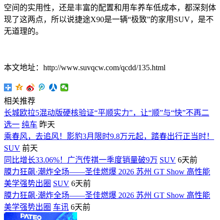
空间的实用性，还是丰富的配置和用车养车低成本，都深刻体
现了这两点，所以说捷途X90是一辆“极致”的家用SUV，是不
无道理的。
本文地址：http://www.suvqcw.com/qcdd/135.html
相关推荐
长城欧拉5混动版硬核验证“平顺实力”，让“顺”与“快”不再二
选一
纯车
昨天
乘春风，去追风！影豹3月限时9.8万元起，踏春出行正当时！
SUV
前天
同比增长33.06%！广汽传祺一季度销量破9万
SUV
6天前
膜力狂飙·潮炸全场——圣佳燃爆 2026 苏州 GT Show 高性能
美学强势出圈
SUV
6天前
膜力狂飙·潮炸全场——圣佳燃爆 2026 苏州 GT Show 高性能
美学强势出圈
车讯
6天前