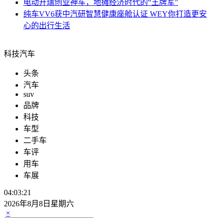
电动
开瑞创业神车，地摊经济时代的“王牌军”
纯车
VV6获中汽研智慧健康座舱认证 WEY你打造更安
心的出行生活
科技汽车
头条
汽车
suv
品牌
科技
车型
二手车
车评
用车
车展
04:03:21
2026年8月8日星期六
×