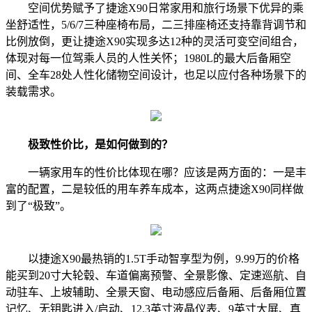
空间优势赋予了捷途X90日常家用和旅行场景下优异的乘
坐舒适性，5/6/7三种座椅布局，二三排座椅还支持靠背调节和
比例放倒，更让捷途X90实现多达12种的灵活可变空间组合，
体现对每一位驾乘人员的人性关怀；1980L的最大后备厢空
间、全车28处人性化储物空间设计，也足以应付各种场景下的
装载需求。
极致性价比，是如何做到的？
一辆家用车的性价比体现在哪？应该是两方面的：一是丰
富的配置，二是较低的用车养车成本，这两点捷途X90同样做
到了“极致”。
以捷途X90最热销的1.5T手动智享型为例，9.99万的价格
能买到20寸大轮毂、车道偏离预警、全景影像、定速巡航、自
动驻车、上坡辅助、全景天窗、电动感应后备厢、后备厢位置
记忆、无钥匙进入/启动、12.3英寸液晶仪表、9英寸大屏、真