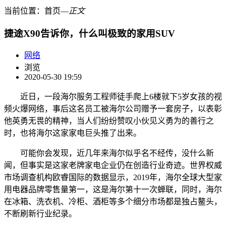
当前位置：
首页
―
正文
捷途X90告诉你，什么叫极致的家用SUV
网络
浏览
2020-05-30 19:59
近日，一段海尔服务工程师徒手爬上6楼就下5岁女孩的视
频火爆网络，事后这名员工被海尔公司赠予一套房子，以表彰
他英勇无畏的精神，当人们纷纷赞叹小伙见义勇为的善行之
时，也将海尔这家家电巨头推了出来。
可能你会发现，近几年来海尔似乎名不经传，没什么新
闻，但事实是这家老牌家电企业仍在创造行业奇迹。世界权威
市场调查机构欧睿国际的数据显示，2019年，海尔全球大型家
用电器品牌零售量第一，这是海尔第十一次蝉联，同时，海尔
在冰箱、洗衣机、冷柜、酒柜等多个细分市场都是独占鳌头，
不断刷新行业纪录。