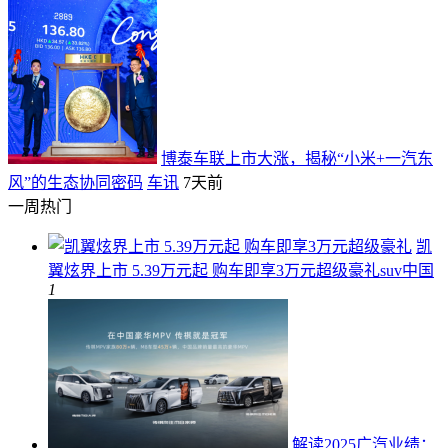
博泰车联上市大涨，揭秘“小米+一汽东
风”的生态协同密码
车讯
7天前
一周热门
凯
翼炫界上市 5.39万元起 购车即享3万元超级豪礼
suv中国
1
解读2025广汽业绩：