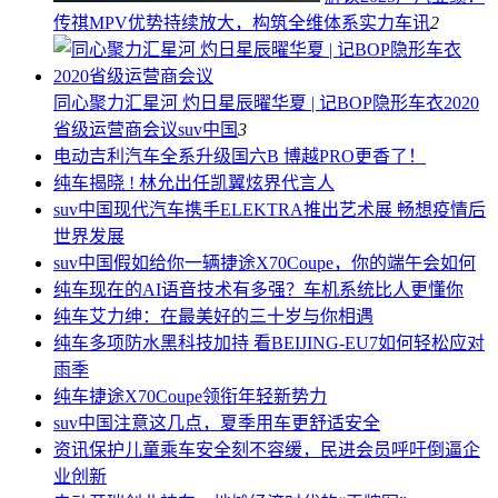
传祺MPV优势持续放大，构筑全维体系实力
车讯
2
同心聚力汇星河 灼日星辰曜华夏 | 记BOP隐形车衣2020
省级运营商会议
suv中国
3
电动
吉利汽车全系升级国六B 博越PRO更香了！
纯车
揭晓 ! 林允出任凯翼炫界代言人
suv中国
现代汽车携手ELEKTRA推出艺术展 畅想疫情后
世界发展
suv中国
假如给你一辆捷途X70Coupe，你的端午会如何
纯车
现在的AI语音技术有多强？车机系统比人更懂你
纯车
艾力绅：在最美好的三十岁与你相遇
纯车
多项防水黑科技加持 看BEIJING-EU7如何轻松应对
雨季
纯车
捷途X70Coupe领衔年轻新势力
suv中国
注意这几点，夏季用车更舒适安全
资讯
保护儿童乘车安全刻不容缓，民进会员呼吁倒逼企
业创新