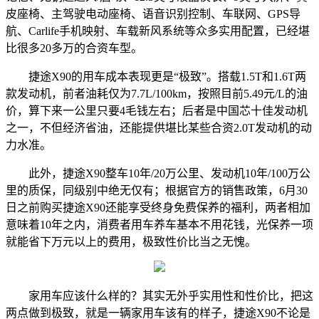
皮座椅、主驾驶电动座椅、语音识别控制、车联网、GPS导
航、Carlife手机映射、车载新风系统等众多实用配置，已经堪
比很多20多万的合资车型。
捷途X90的用车成本表现更是“极致”。搭载1.5T和1.6T两
款发动机，前者油耗仅为7.7L/100km，按照目前5.49元/L的油
价，算下来一公里只要4毛钱左右；后者是中国芯十佳发动机
之一，不但经济省油，还能提供堪比某些合资2.0T发动机的动
力水准。
此外，捷途X90整车10年/20万公里、发动机10年/100万公
里的质保，同级别中绝无仅有；根据官方的销售政策，6月30
日之前购买捷途X90还能享受终身免费保养的福利，两者相加
意味着10年之内，消费者用车养车基本不用花钱，光保养一项
就能省下万元以上的费用，极致性价比当之无愧。
家用车应该什么样的？其实无外乎实用性和性价比，把这
两点做到极致，就是一辆家用车该有的样子，捷途X90不论是