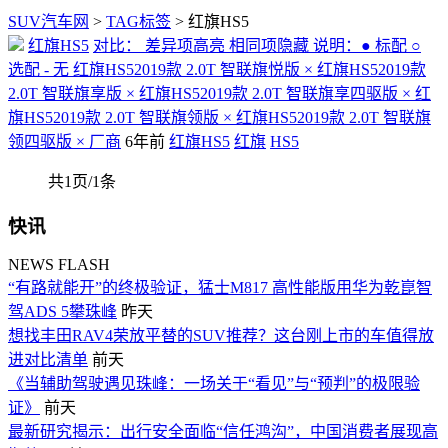
SUV汽车网
>
TAG标签
> 红旗HS5
红旗HS5
对比： 差异项高亮 相同项隐藏 说明：● 标配 ○
选配 - 无 红旗HS52019款 2.0T 智联旗悦版 × 红旗HS52019款
2.0T 智联旗享版 × 红旗HS52019款 2.0T 智联旗享四驱版 × 红
旗HS52019款 2.0T 智联旗领版 × 红旗HS52019款 2.0T 智联旗
领四驱版 × 厂商
6年前
红旗HS5
红旗
HS5
共1页/1条
快讯
NEWS FLASH
“有路就能开”的终极验证，猛士M817 高性能版用华为乾崑智
驾ADS 5攀珠峰
昨天
想找丰田RAV4荣放平替的SUV推荐？这台刚上市的车值得放
进对比清单
前天
《当辅助驾驶遇见珠峰：一场关于“看见”与“预判”的极限验
证》
前天
最新研究揭示：出行安全面临“信任鸿沟”，中国消费者展现高