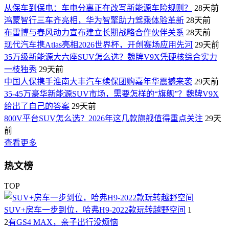
从保车到保电：车电分离正在改写新能源车险规则？
28天前
鸿蒙智行三车齐亮相，华为智擎助力驾乘体验革新
28天前
布雷博与春风动力宣布建立长期战略合作伙伴关系
28天前
现代汽车携Atlas亮相2026世界杯，开创赛场应用先河
29天前
35万级新能源大六座SUV怎么选？魏牌V9X凭硬核综合实力
一枝独秀
29天前
中国人保携手淮南大丰汽车续保团购嘉年华震撼来袭
29天前
35-45万豪华新能源SUV市场，需要怎样的“旗舰”？魏牌V9X
给出了自己的答案
29天前
800V平台SUV怎么选？2026年这几款旗舰值得重点关注
29天
前
查看更多
热文榜
TOP
SUV+房车一步到位，哈弗H9-2022款玩转越野空间
1
2
有GS4 MAX，亲子出行没烦恼