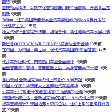
期待
3天前
重庆顿具科技：以数字化营销赋能川味牛油底料，开启食品定
制新
5天前
705km！江铃集团新能源易至汽车羿驰05 705MAX神行版的
“长续航主义”
9天前
独立汽修行业需提升技能、加强合作，抓住电动汽车发展机遇
10天前
斯巴鲁OUTBACK WILDERNESS荒野版全新登场
13天前
在中国、为中国、向世界：现代汽车集团的“中国答案”
14天
前
代步车升级时代，四款热门车型全面测评
15天前
面壁智能携手吉利：智能座舱之后，具身智能再下一城
16天
前
自由去闯 全新坦克300杭州上市售价19.98万起
16天前
中国人保携手承德庞大之星奔驰汽车嘉年华
19天前
没实车没试驾 老卡友看直播盲订顶配奥铃极电
20天前
把越野玩成生活，全新坦克300定档7月19日杭州上市
22天前
​把车变成潮玩？德国拓弗 x 劳尔色彩，让IP上车的正确打开方
式
27天前