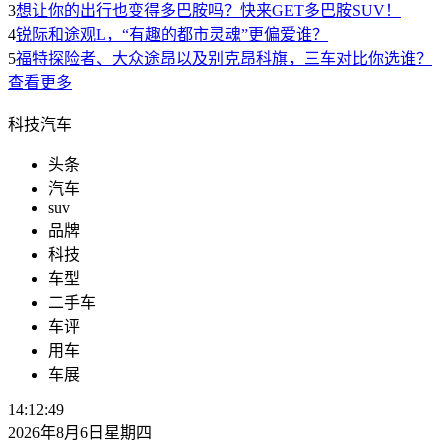
3
想让你的出行也变得多巴胺吗？快来GET多巴胺SUV！
4
锐际和途观L，“有趣的都市灵魂”更偏爱谁？
5
福特探险者、大众途昂以及别克昂科旗，三车对比你选谁？
查看更多
科技汽车
头条
汽车
suv
品牌
科技
车型
二手车
车评
用车
车展
14:12:49
2026年8月6日星期四