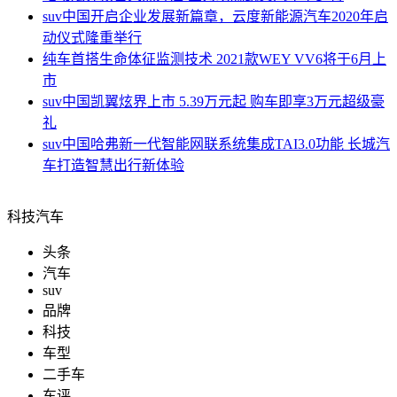
suv中国
开启企业发展新篇章，云度新能源汽车2020年启
动仪式隆重举行
纯车
首搭生命体征监测技术 2021款WEY VV6将于6月上
市
suv中国
凯翼炫界上市 5.39万元起 购车即享3万元超级豪
礼
suv中国
哈弗新一代智能网联系统集成TAI3.0功能 长城汽
车打造智慧出行新体验
科技汽车
头条
汽车
suv
品牌
科技
车型
二手车
车评