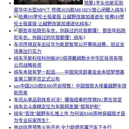
预算1字头也能买到
豪华中大型MPV？传祺2026款M8 HEV放心闭眼入
纯车
1
哈弗H9罗
伦士极星版 让越野改装加速进化
纯车
2
那些年贴隐
形车衣，你踩过的坑我都懂！
纯车
3
车讯
传祺双车出征华为乾崑智驾公开赛挑战赛，验证全
场景出行实力
纯车
孚能科技科创板IPO获得戴姆勒大中华区投资有限
公司战略投资
纯车
本就有梦一起追——中国宋庆龄基金会本田梦想基
金第三期学员正式公布
suv中国
2020款BJ80开启预售！中国首款大排量越野车领
航而来
车讯
从单品到体系对决！攥指成拳的传祺BU意在攻坚
纯车
北斗高精定位为车联网发展“保驾护航”
纯车
“官改”越野车扎堆上市 为何说BJ40雨林穿越版才是
为专业玩家而生？
电动
炫界预售火热开启 全力助燃凯翼汽车下乡行