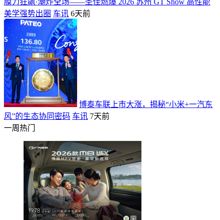
膜力狂飙·潮炸全场——圣佳燃爆 2026 苏州 GT Show 高性能
美学强势出圈
车讯
6天前
博泰车联上市大涨，揭秘“小米+一汽东
风”的生态协同密码
车讯
7天前
一周热门