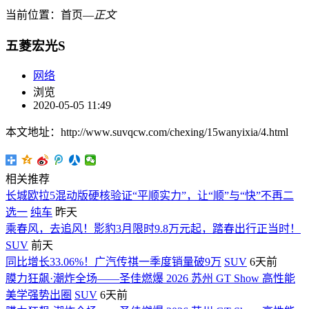
当前位置：
首页
―
正文
五菱宏光S
网络
浏览
2020-05-05 11:49
本文地址：http://www.suvqcw.com/chexing/15wanyixia/4.html
相关推荐
长城欧拉5混动版硬核验证“平顺实力”，让“顺”与“快”不再二
选一
纯车
昨天
乘春风，去追风！影豹3月限时9.8万元起，踏春出行正当时！
SUV
前天
同比增长33.06%！广汽传祺一季度销量破9万
SUV
6天前
膜力狂飙·潮炸全场——圣佳燃爆 2026 苏州 GT Show 高性能
美学强势出圈
SUV
6天前