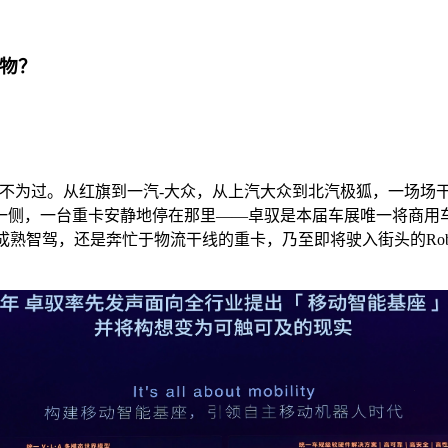
万物？
形容毫不为过。从红旗到一汽-大众，从上汽大众到北汽极狐，一场
一侧，一台重卡安静地停在那里——卓驭是本届车展唯一将商用
熟智驾，还是奔忙于物流干线的重卡，乃至即将驶入街头的Robot