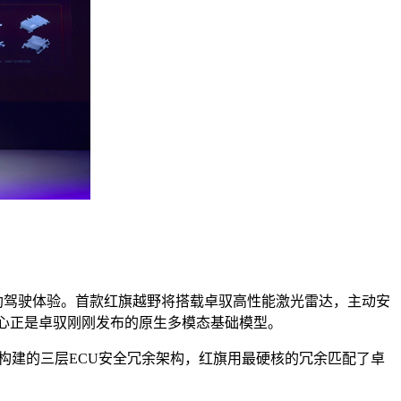
”的辅助驾驶体验。首款红旗越野将搭载卓驭高性能激光雷达，主动安
其核心正是卓驭刚刚发布的原生多模态基础模型。
片构建的三层ECU安全冗余架构，红旗用最硬核的冗余匹配了卓