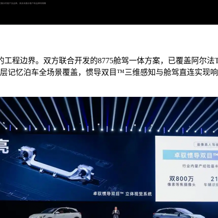
工程边界。双方联合开发的8775舱驾一体方案，已覆盖阿尔法T
跨层记忆泊车全场景覆盖，惯导双目™三维感知与舱驾直连实现