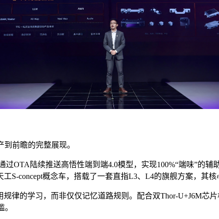
产到前瞻的完整展现。
月起通过OTA陆续推送高悟性端到端4.0模型，实现100%“端味
S-concept概念车，搭载了一套直指L3、L4的旗舰方案，
律的学习，而非仅仅记忆道路规则。配合双Thor-U+J6M芯
槛。