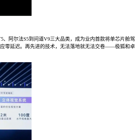
5、阿尔法S5到问道V9三大品类，成为业内首款将单芯片舱驾
响应零延迟。再先进的技术，无法落地就无法交卷——极狐和卓