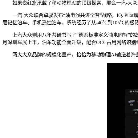
如果说红旗承载了移动物理AI的顶级探索，那么一汽-大
一汽-大众联合卓驭发布“油电混共进全智”战略，IQ. Pi
层记忆泊车、手机遥控泊车。系统经历了从-40℃到105℃
上汽大众则用八年共研书写了“德系标准定义油电同智”的故事。
月深圳车展上市，泊车功能全面升级，配合OCC占用网络识别细
两大大众品牌的规模化量产，恰恰为移动物理AI输送着海量