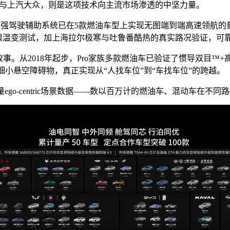
众与上汽大众，则是这项技术向主流市场渗透的中坚力量。
lot增强驾驶辅助系统已在5款燃油车型上实现无图端到端高速领航的
的极限温变测试，加上海拉尔极寒与吐鲁番酷热的真实路况验证，可
从2018年起步，Pro家族多款燃油车已验证了惯导双目™+高悟
小悬空障碍物，真正实现从“人找车位”到“车找车位”的跨越。
ego-centric场景数据——数以百万计的燃油车、混动车在