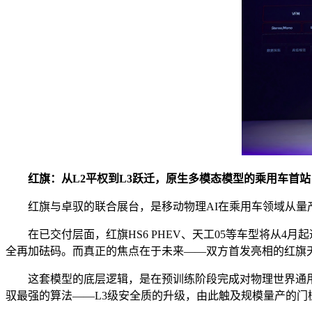
红旗：从L2平权到L3跃迁，原生多模态模型的乘用车首站
红旗与卓驭的联合展台，是移动物理AI在乘用车领域从量
在已交付层面，红旗HS6 PHEV、天工05等车型将从4
全再加砝码。而真正的焦点在于未来——双方首发亮相的红旗天工
这套模型的底层逻辑，是在预训练阶段完成对物理世界通用规
驭最强的算法——L3级安全质的升级，由此触及规模量产的门