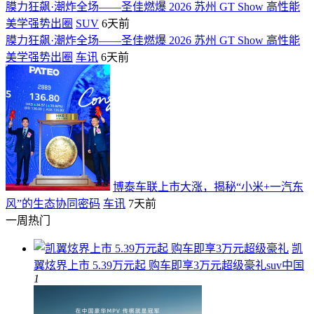
膜力狂飙·潮炸全场——圣佳燃爆 2026 苏州 GT Show 高性能
美学强势出圈
SUV
6天前
膜力狂飙·潮炸全场——圣佳燃爆 2026 苏州 GT Show 高性能
美学强势出圈
车讯
6天前
博泰车联上市大涨，揭秘“小米+一汽东
风”的生态协同密码
车讯
7天前
一周热门
凯
翼炫界上市 5.39万元起 购车即享3万元超级豪礼
suv中国
1