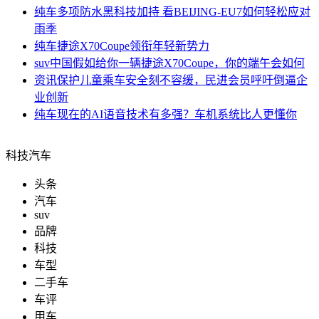
纯车
多项防水黑科技加持 看BEIJING-EU7如何轻松应对
雨季
纯车
捷途X70Coupe领衔年轻新势力
suv中国
假如给你一辆捷途X70Coupe，你的端午会如何
资讯
保护儿童乘车安全刻不容缓，民进会员呼吁倒逼企
业创新
纯车
现在的AI语音技术有多强？车机系统比人更懂你
科技汽车
头条
汽车
suv
品牌
科技
车型
二手车
车评
用车