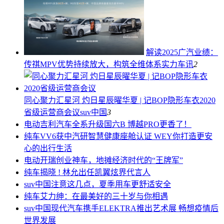
解读2025广汽业绩：
传祺MPV优势持续放大，构筑全维体系实力
车讯
2
同心聚力汇星河 灼日星辰曜华夏 | 记BOP隐形车衣2020
省级运营商会议
suv中国
3
电动
吉利汽车全系升级国六B 博越PRO更香了！
纯车
VV6获中汽研智慧健康座舱认证 WEY你打造更安
心的出行生活
电动
开瑞创业神车，地摊经济时代的“王牌军”
纯车
揭晓 ! 林允出任凯翼炫界代言人
suv中国
注意这几点，夏季用车更舒适安全
纯车
艾力绅：在最美好的三十岁与你相遇
suv中国
现代汽车携手ELEKTRA推出艺术展 畅想疫情后
世界发展