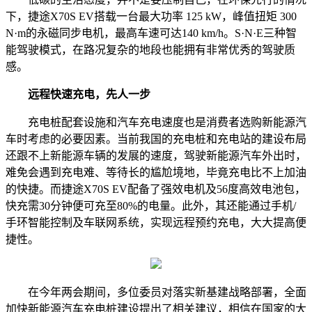
下，捷途X70S EV搭载一台最大功率 125 kW，峰值扭矩 300
N·m的永磁同步电机，最高车速可达140 km/h。S·N·E三种智
能驾驶模式，在路况复杂的地段也能拥有非常优秀的驾驶质
感。
远程快速充电，先人一步
充电桩配套设施和汽车充电速度也是消费者选购新能源汽
车时考虑的必要因素。当前我国的充电桩和充电站的建设布局
还跟不上新能源车辆的发展的速度，驾驶新能源汽车外出时，
难免会遇到充电难、等待长的尴尬境地，毕竟充电比不上加油
的快捷。而捷途X70S EV配备了强效电机及56度高效电池包，
快充需30分钟便可充至80%的电量。此外，其还能通过手机/
手环智能控制及车联网系统，实现远程预约充电，大大提高便
捷性。
在今年两会期间，多位委员对落实新基建战略部署，全面
加快新能源汽车充电桩建设提出了相关建议，相信在国家的大