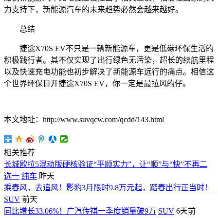
力支持下，新能源汽车的未来趋势必然会越来越好。
总结
捷途X70S EV不只是一辆新能源车，更是低碳环保生活的
积极践行者。其不仅实现了出行绿色无污染，超长的续航里程
以及快速充电功能也初步解决了新能源车远行的痛点。相信这
个世界环保日开捷途X70S EV，你一定是最拉风的仔。
本文地址：http://www.suvqcw.com/qcdd/143.html
相关推荐
长城欧拉5混动版硬核验证“平顺实力”，让“顺”与“快”不再二
选一
纯车
昨天
乘春风，去追风！影豹3月限时9.8万元起，踏春出行正当时！
SUV
前天
同比增长33.06%！广汽传祺一季度销量破9万
SUV
6天前