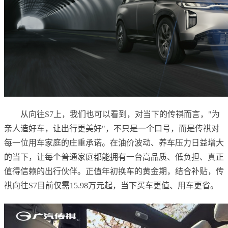
从向往S7上，我们也可以看到，对当下的传祺而言，"为
亲人造好车，让出行更美好"，不只是一个口号，而是传祺对
每一位用车家庭的庄重承诺。在油价波动、养车压力日益增大
的当下，让每个普通家庭都能拥有一台高品质、低负担、真正
值得信赖的出行伙伴。正值年初换车的黄金期，结合补贴，传
祺向往S7目前仅需15.98万元起，当下买车更值、用车更省。