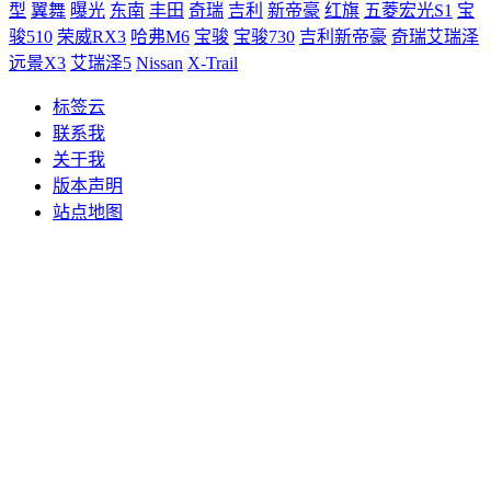
型
翼舞
曝光
东南
丰田
奇瑞
吉利
新帝豪
红旗
五菱宏光S1
宝
骏510
荣威RX3
哈弗M6
宝骏
宝骏730
吉利新帝豪
奇瑞艾瑞泽
远景X3
艾瑞泽5
Nissan
X-Trail
标签云
联系我
关于我
版本声明
站点地图