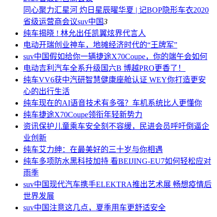
同心聚力汇星河 灼日星辰曜华夏 | 记BOP隐形车衣2020
省级运营商会议
suv中国
3
纯车
揭晓 ! 林允出任凯翼炫界代言人
电动
开瑞创业神车，地摊经济时代的“王牌军”
suv中国
假如给你一辆捷途X70Coupe，你的端午会如何
电动
吉利汽车全系升级国六B 博越PRO更香了！
纯车
VV6获中汽研智慧健康座舱认证 WEY你打造更安
心的出行生活
纯车
现在的AI语音技术有多强？车机系统比人更懂你
纯车
捷途X70Coupe领衔年轻新势力
资讯
保护儿童乘车安全刻不容缓，民进会员呼吁倒逼企
业创新
纯车
艾力绅：在最美好的三十岁与你相遇
纯车
多项防水黑科技加持 看BEIJING-EU7如何轻松应对
雨季
suv中国
现代汽车携手ELEKTRA推出艺术展 畅想疫情后
世界发展
suv中国
注意这几点，夏季用车更舒适安全