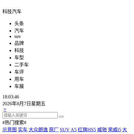
科技汽车
头条
汽车
suv
品牌
科技
车型
二手车
车评
用车
车展
18:03:47
2026年8月7日星期五
×
#热门搜索#
示意图
实车
大众朗逸
原厂
SUV
A5
红旗HS5
威驰
荣威i5
大