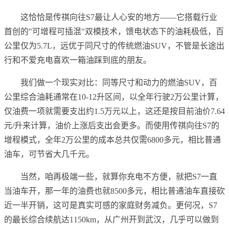
这恰恰是传祺向往S7最让人心安的地方——它搭载行业
首创的"可增程可插混"双模技术，馈电状态下的油耗极低，百
公里仅为5.7L，远优于同尺寸的传统燃油SUV，不管是长途出
行和不爱充电喜欢一箱油踩到底的朋友。
我们做一个现实对比：同等尺寸和动力的燃油SUV，百
公里综合油耗通常在10-12升区间，以全年行驶2万公里计算，
仅油费一项就需要支出约1.5万元以上，这还是按目前油价7.64
元/升来计算，油价上涨后支出会更多。而使用传祺向往S7的
增程模式，全年2万公里的成本总共仅需6800多元，相比普通
油车，可节省大几千元。
当然，咱再极端一些，就算你充电不方便，就把S7一直
当油车开，那一年的油费也就8500多元，相比普通油车直接砍
近一半开销，这可是真实可感的家庭财务减负。更何况，S7
的最长综合续航达1150km，从广州开到武汉，几乎可以做到