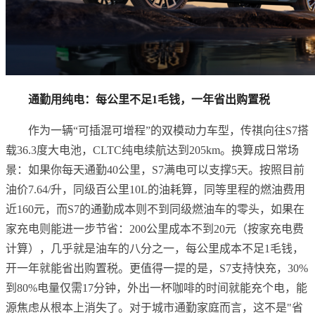
通勤用纯电：每公里不足1毛钱，一年省出购置税
作为一辆“可插混可增程”的双模动力车型，传祺向往S7搭
载36.3度大电池，CLTC纯电续航达到205km。换算成日常场
景：如果你每天通勤40公里，S7满电可以支撑5天。按照目前
油价7.64/升，同级百公里10L的油耗算，同等里程的燃油费用
近160元，而S7的通勤成本则不到同级燃油车的零头，如果在
家充电则能进一步节省：200公里成本不到20元（按家充电费
计算），几乎就是油车的八分之一，每公里成本不足1毛钱，
开一年就能省出购置税。更值得一提的是，S7支持快充，30%
到80%电量仅需17分钟，外出一杯咖啡的时间就能充个电，能
源焦虑从根本上消失了。对于城市通勤家庭而言，这不是"省