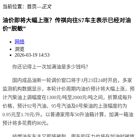
当前位置：
首页
―
正文
油价即将大幅上涨？传祺向往S7车主表示已经对油
价“脱敏”
网络
浏览
2026-03-19 14:53
你还记得上一次加满油是多少钱吗？
国内成品油新一轮调价窗口将于‌3月23日24时‌开启，多家
监测机构数据显示，本轮计价周期内油价预计将大幅上涨，预
计汽柴油上调幅度在‌1300元/吨至2000元/吨‌之间，折算成每升
价格，预计92号汽油、95号汽油及0号柴油的上涨幅度约为‌
0.95元至1.70元/升‌。‌‌以普通家用车50升油箱计算，加满一箱油
预计将多花费‌约80元‌。
纯燃油车车主又即将被刺，用车的压力也将在加油时被放