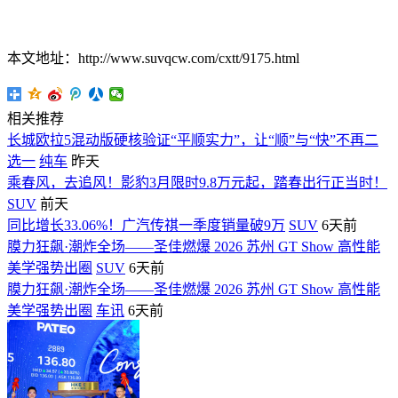
本文地址：http://www.suvqcw.com/cxtt/9175.html
相关推荐
长城欧拉5混动版硬核验证“平顺实力”，让“顺”与“快”不再二
选一
纯车
昨天
乘春风，去追风！影豹3月限时9.8万元起，踏春出行正当时！
SUV
前天
同比增长33.06%！广汽传祺一季度销量破9万
SUV
6天前
膜力狂飙·潮炸全场——圣佳燃爆 2026 苏州 GT Show 高性能
美学强势出圈
SUV
6天前
膜力狂飙·潮炸全场——圣佳燃爆 2026 苏州 GT Show 高性能
美学强势出圈
车讯
6天前