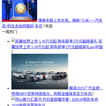
博泰车联上市大涨，揭秘“小米+一汽东
风”的生态协同密码
车讯
7天前
一周热门
凯
翼炫界上市 5.39万元起 购车即享3万元超级豪礼
suv中国
1
解读2025广汽业绩：
传祺MPV优势持续放大，构筑全维体系实力
车讯
2