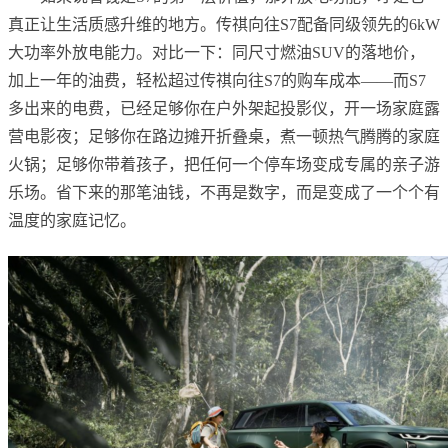
真正让生活质感升维的地方。传祺向往S7配备同级领先的6kW
大功率外放电能力。对比一下：同尺寸燃油SUV的落地价，
加上一年的油费，轻松超过传祺向往S7的购车成本——而S7
多出来的电费，已经足够你在户外架起投影仪，开一场家庭露
营电影夜；足够你在路边摊开折叠桌，煮一顿热气腾腾的家庭
火锅；足够你带着孩子，把任何一个停车场变成专属的亲子游
乐场。省下来的那笔油钱，不再是数字，而是变成了一个个有
温度的家庭记忆。