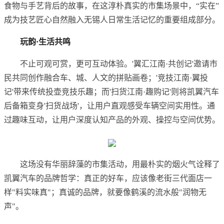
食物与手艺背后的故事，在这淳朴真实的市集场景中，“实在”
成为技艺匠心自然融入无锡人日常生活记忆的重要组成部分。
玩韵·生活共鸣
不止可观可赏，更可互动体验。'翼汇江南·共创记'邀请市
民共同创作融合车、城、人文的拼贴画卷；'竞技江南·翼投
记'带来传统投壶竞技乐趣；而'扫货江南·趣购记'则将凯翼汽车
后备箱变身'扫货战场'，让用户直观感受车辆空间实用性。通
过趣味互动，让用户深度认知产品的外观、操控与空间优势。
这场没有华丽辞藻的市集活动，用最朴实的烟火气诠释了
凯翼汽车的品牌哲学：真正的好车，应该像老街三代面店一
样"料实味真"；真诚的品牌，就要像鹤溪的流水般"润物无
声"。