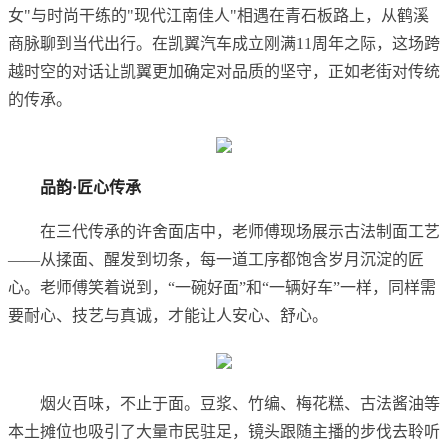
女"与时尚干练的"现代江南佳人"相遇在青石板路上，从鹤溪
商脉聊到当代出行。在凯翼汽车成立刚满11周年之际，这场跨
越时空的对话让凯翼更加确定对品质的坚守，正如老街对传统
的传承。
品韵·匠心传承
在三代传承的许舍面店中，老师傅现场展示古法制面工艺
——从揉面、醒发到切条，每一道工序都饱含岁月沉淀的匠
心。老师傅笑着说到，“一碗好面”和“一辆好车”一样，同样需
要耐心、技艺与真诚，才能让人安心、舒心。
烟火百味，不止于面。豆浆、竹编、梅花糕、古法酱油等
本土摊位也吸引了大量市民驻足，镜头跟随主播的步伐去聆听