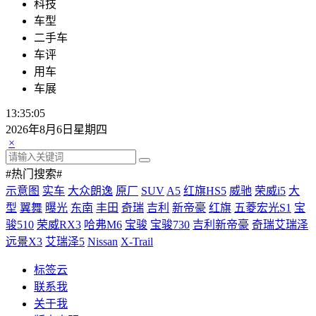
科技
车型
二手车
车评
用车
车展
13:35:05
2026年8月6日星期四
×
#热门搜索#
示意图
实车
大众朗逸
原厂
SUV
A5
红旗HS5
威驰
荣威i5
大
型
翼舞
曝光
东南
丰田
奇瑞
吉利
新帝豪
红旗
五菱宏光S1
宝
骏510
荣威RX3
哈弗M6
宝骏
宝骏730
吉利新帝豪
奇瑞艾瑞泽
远景X3
艾瑞泽5
Nissan
X-Trail
标签云
联系我
关于我