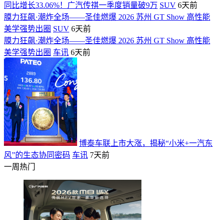
同比增长33.06%！广汽传祺一季度销量破9万
SUV
6天前
膜力狂飙·潮炸全场——圣佳燃爆 2026 苏州 GT Show 高性能
美学强势出圈
SUV
6天前
膜力狂飙·潮炸全场——圣佳燃爆 2026 苏州 GT Show 高性能
美学强势出圈
车讯
6天前
博泰车联上市大涨，揭秘“小米+一汽东
风”的生态协同密码
车讯
7天前
一周热门