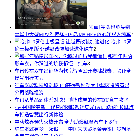
预算1字头也能买到
豪华中大型MPV？传祺2026款M8 HEV放心闭眼入
纯车
1
哈弗H9罗
伦士极星版 让越野改装加速进化
纯车
2
那些年贴隐
形车衣，你踩过的坑我都懂！
纯车
3
车讯
传祺双车出征华为乾崑智驾公开赛挑战赛，验证全
场景出行实力
纯车
孚能科技科创板IPO获得戴姆勒大中华区投资有限
公司战略投资
车讯
从单品到体系对决！攥指成拳的传祺BU意在攻坚
suv中国
哈弗新一代智能网联系统集成TAI3.0功能 长城汽
车打造智慧出行新体验
电动
炫界预售火热开启 全力助燃凯翼汽车下乡行
纯车
本就有梦一起追——中国宋庆龄基金会本田梦想基