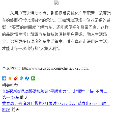
从用户票选活动地点，到根据反馈优化车型配置，凯翼汽
车始终践行"务实贴心"的承诺。正如活动现场一位老无锡的感
慨："买菜的时间就了解汽车，还能顺便把年货带回家，这样
的品牌懂生活！凯翼汽车将持续深耕用户需求，融入生活场
景，谱写更多有温度的车生活篇章。唯有真正走进用户生活，
才能让每一次出行都“大集大利”。
本文地址：http://www.suvqcw.com/chejie/8728.html
相关推荐
长城欧拉5混动版硬核验证“平顺实力”，让“顺”与“快”不再二
选一
纯车
昨天
乘春风，去追风！影豹3月限时9.8万元起，踏春出行正当时！
SUV
前天