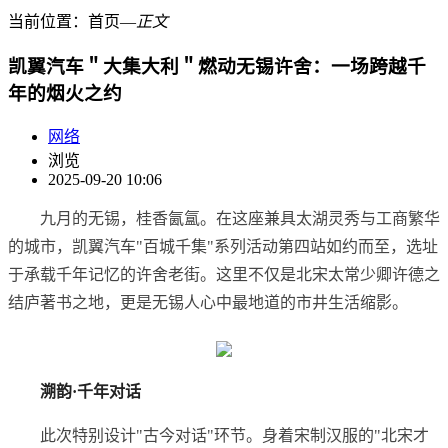
当前位置：
首页
―
正文
凯翼汽车＂大集大利＂燃动无锡许舍：一场跨越千
年的烟火之约
网络
浏览
2025-09-20 10:06
九月的无锡，桂香氤氲。在这座兼具太湖灵秀与工商繁华
的城市，凯翼汽车"百城千集"系列活动第四站如约而至，选址
于承载千年记忆的许舍老街。这里不仅是北宋太常少卿许德之
结庐著书之地，更是无锡人心中最地道的市井生活缩影。
溯韵·千年对话
此次特别设计"古今对话"环节。身着宋制汉服的"北宋才