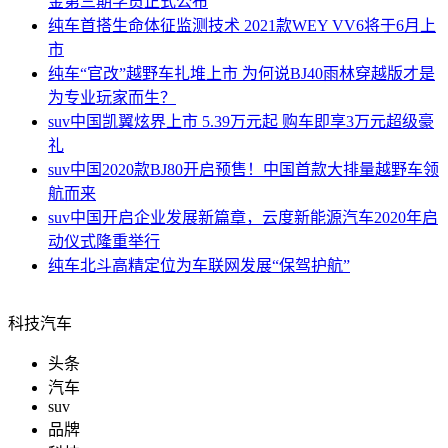
金第三期学员正式公布
纯车
首搭生命体征监测技术 2021款WEY VV6将于6月上
市
纯车
“官改”越野车扎堆上市 为何说BJ40雨林穿越版才是
为专业玩家而生？
suv中国
凯翼炫界上市 5.39万元起 购车即享3万元超级豪
礼
suv中国
2020款BJ80开启预售！中国首款大排量越野车领
航而来
suv中国
开启企业发展新篇章，云度新能源汽车2020年启
动仪式隆重举行
纯车
北斗高精定位为车联网发展“保驾护航”
科技汽车
头条
汽车
suv
品牌