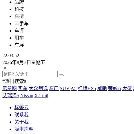
品牌
科技
车型
二手车
车评
用车
车展
22:03:53
2026年8月7日星期五
×
#热门搜索#
示意图
实车
大众朗逸
原厂
SUV
A5
红旗HS5
威驰
荣威i5
大型
艾瑞泽5
Nissan
X-Trail
标签云
联系我
关于我
版本声明