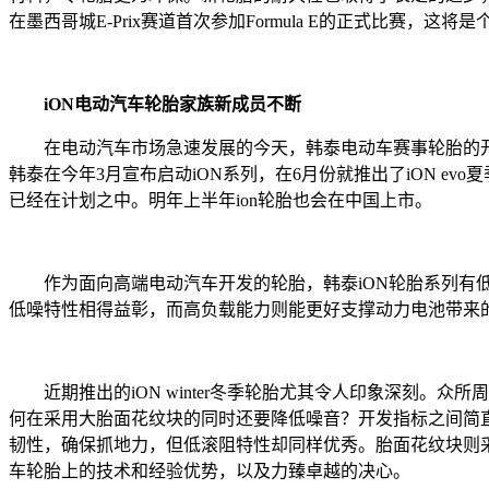
在墨西哥城E-Prix赛道首次参加Formula E的正式比赛，
iON
电动汽车轮胎家族新成员不断
在电动汽车市场急速发展的今天，韩泰电动车赛事轮胎的开发
韩泰在今年3月宣布启动iON系列，在6月份就推出了iON evo夏季
已经在计划之中。明年上半年ion轮胎也会在中国上市。
作为面向高端电动汽车开发的轮胎，韩泰iON轮胎系列有低
低噪特性相得益彰，而高负载能力则能更好支撑动力电池带来
近期推出的iON winter冬季轮胎尤其令人印象深刻。
何在采用大胎面花纹块的同时还要降低噪音？开发指标之间简直堪
韧性，确保抓地力，但低滚阻特性却同样优秀。胎面花纹块则
车轮胎上的技术和经验优势，以及力臻卓越的决心。