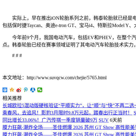
实际上，早在推出iON轮胎系列之前，韩泰轮胎就已经是电动汽车轮
包括保时捷Taycan、奥迪e-tron GT、宝马i4、特斯拉Mode
今年前9个月，我国电动汽车，包括EV和PHEV，在整个汽
点。韩泰轮胎已经在赛事领域证明了其电动汽车轮胎技术实力
# # #
本文地址：http://www.suvqcw.com/chejie/5765.html
相关推荐
长城欧拉5混动版硬核验证“平顺实力”，让“顺”与“快”不再二选
乘春风，去追风！影豹3月限时9.8万元起，踏春出行正当时！
同比增长33.06%！广汽传祺一季度销量破9万
SUV
6天前
膜力狂飙·潮炸全场——圣佳燃爆 2026 苏州 GT Show 高性
膜力狂飙·潮炸全场——圣佳燃爆 2026 苏州 GT Show 高性