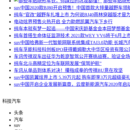
那些年贴隐
suv中国
2020款BJ80开启预售！中国首款大排量越野车领
纯车
“官改”越野车扎堆上市 为何说BJ40雨林穿越版才
电动
炫界预售火热开启 全力助燃凯翼汽车下乡行
纯车
本就有梦一起追——中国宋庆龄基金会本田梦想基金
纯车
首搭生命体征监测技术 2021款WEY VV6将于6月上
suv中国
哈弗新一代智能网联系统集成TAI3.0功能 长城
纯车
孚能科技科创板IPO获得戴姆勒大中华区投资有限公
车讯
传祺双车出征华为乾崑智驾公开赛挑战赛，验证全场
纯车
北斗高精定位为车联网发展“保驾护航”
车讯
从单品到体系对决！攥指成拳的传祺BU意在攻坚
suv中国
凯翼炫界上市 5.39万元起 购车即享3万元超级豪
suv中国
开启企业发展新篇章，云度新能源汽车2020年启
科技汽车
头条
汽车
suv