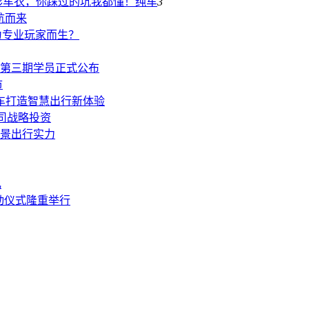
形车衣，你踩过的坑我都懂！
纯车
3
航而来
是为专业玩家而生？
第三期学员正式公布
市
汽车打造智慧出行新体验
司战略投资
景出行实力
礼
动仪式隆重举行