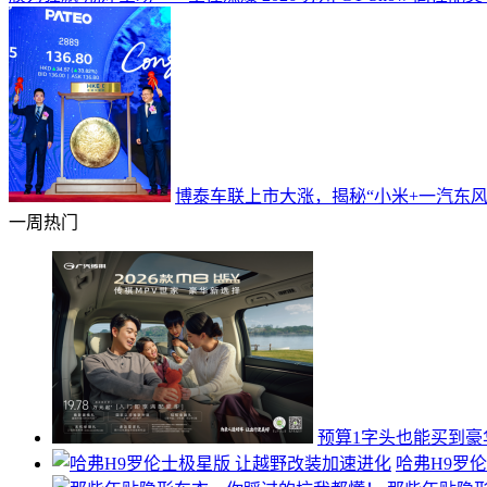
博泰车联上市大涨，揭秘“小米+一汽东风
一周热门
预算1字头也能买到豪华
哈弗H9罗