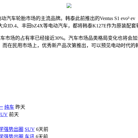
胎市场的主流品牌。韩泰此前推出的Ventus S1 evo³ 
l Y、大众ID.4、丰田bZ4X等电动汽车，都将韩泰K127E作为原装配
车市场的占有率已经接近30%。汽车市场品类格局变化也将会
，而在民用市场上，优秀新产品次第推出，可以预见电动时代的
一
纯车
昨天
SUV
前天
能美学强势出圈
SUV
6天前
能美学强势出圈
车讯
6天前