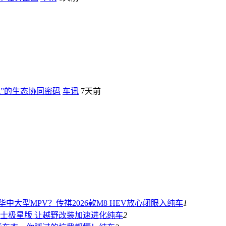
”的生态协同密码
车讯
7天前
中大型MPV？传祺2026款M8 HEV放心闭眼入
纯车
1
伦士极星版 让越野改装加速进化
纯车
2