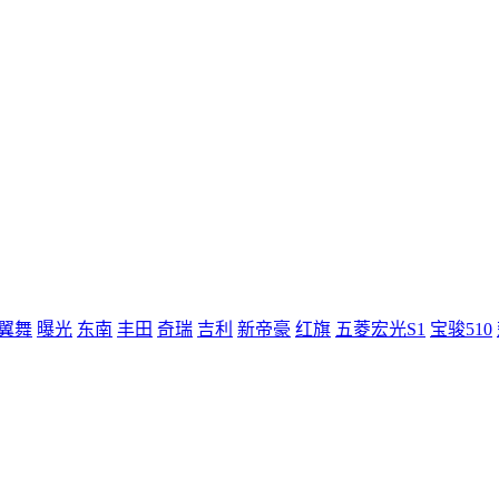
翼舞
曝光
东南
丰田
奇瑞
吉利
新帝豪
红旗
五菱宏光S1
宝骏510