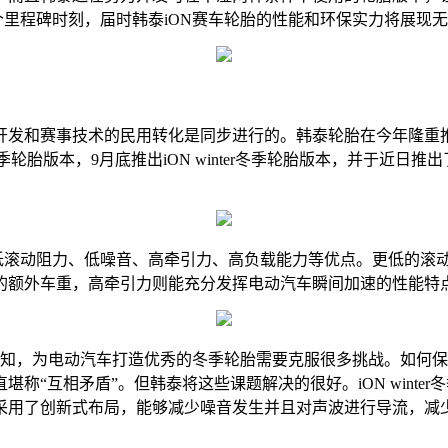
这将是个里程碑时刻，届时韩泰iON赛车轮胎的性能和环保实力将展现
和赛事技术的民用转化是同步进行的。韩泰轮胎在今年隆重推
轮胎版本，9月底推出iON winter冬季轮胎版本，并于近日推出了电
滚动阻力、低噪音、高牵引力、高负载能力等优点。更低的滚
的额外车重，高牵引力则能充分发挥电动汽车瞬间加速的性能特
众所周知，为电动汽车打造优秀的冬季轮胎需要克服很多挑战。如
称“互相矛盾”。但韩泰将这些课题解决的很好。iON wint
采用了创新式布局，能够减少噪音发生并且对声波进行导流，减