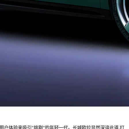
户体验来吸引"挑剔"的年轻一代。长城欧拉显然深谙此道,打