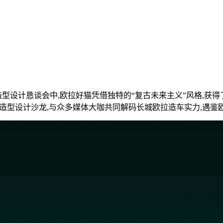
设计恳谈会中,欧拉好猫凭借独特的“复古未来主义”风格,获得
猫造型设计沙龙,与众多媒体大咖共同解码长城欧拉造车实力,遇鉴